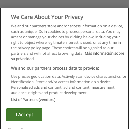
We Care About Your Privacy
We and our partners store and/or access information on a device,
such as unique IDs in cookies to process personal data. You may
accept or manage your choices by clicking below, including your
right to object where legitimate interest is used, or at any time in
the privacy policy page. These choices will be signaled to our
partners and will not affect browsing data.
Más información sobre
su privacidad
Regras de uso
We and our partners process data to provide:
Use precise geolocation data. Actively scan device characteristics for
Privacidade de dados
identification. Store and/or access information on a device.
Personalised ads and content, ad and content measurement,
Entrar em contato com Educaedu
audience insights and product development.
List of Partners (vendors)
Copyright © Educaedu Business S.L. - CIF : B-95610580: -
www.educaedu.com.pt
I Accept