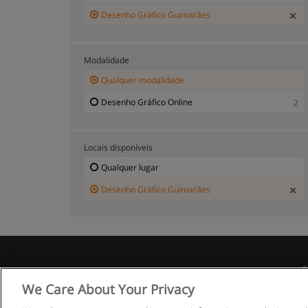
Desenho Gráfico Guimarães
Modalidade
Qualquer modalidade
Desenho Gráfico Online
2
Locais disponíveis
Qualquer lugar
Desenho Gráfico Guimarães
R
We Care About Your Privacy
We and our partners store and/or access information on a device, such