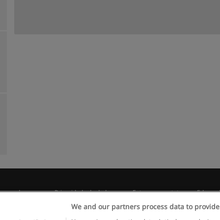
egras de uso
Privacidade de dados
Entrar em contato com Educae
We and our partners process data to provide
Copyright © Educaedu Business S.L. - CIF : B-95610580: -
www.educaedu.com.pt
Use precise geolocation data. Actively scan device c
 as unique IDs in