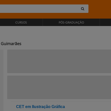
CURSOS
PÓS-GRADUAÇÃO
m Guimarães
CET em Ilustração Gráfica