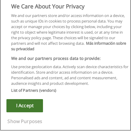
We Care About Your Privacy
We and our partners store and/or access information on a device,
such as unique IDs in cookies to process personal data. You may
accept or manage your choices by clicking below, including your
right to object where legitimate interest is used, or at any time in
the privacy policy page. These choices will be signaled to our
partners and will not affect browsing data.
Más información sobre
su privacidad
We and our partners process data to provide:
Use precise geolocation data. Actively scan device characteristics for
identification. Store and/or access information on a device.
Regras de uso
Personalised ads and content, ad and content measurement,
audience insights and product development.
Privacidade de dados
List of Partners (vendors)
Entrar em contato com Educaedu
I Accept
Copyright © Educaedu Business S.L. - CIF : B-95610580: -
www.educaedu.com.pt
Show Purposes