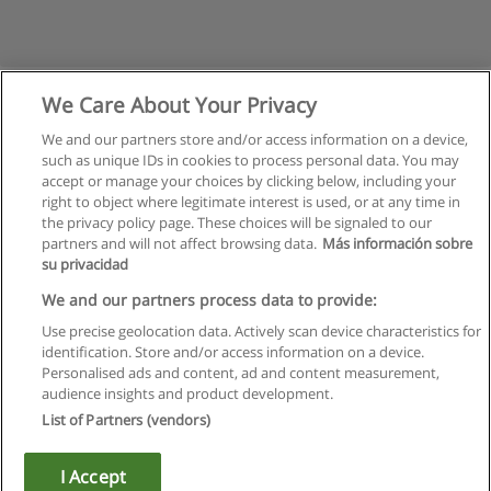
We Care About Your Privacy
We and our partners store and/or access information on a device,
such as unique IDs in cookies to process personal data. You may
accept or manage your choices by clicking below, including your
right to object where legitimate interest is used, or at any time in
the privacy policy page. These choices will be signaled to our
partners and will not affect browsing data.
Más información sobre
su privacidad
Regras de uso
We and our partners process data to provide:
Use precise geolocation data. Actively scan device characteristics for
Privacidade de dados
identification. Store and/or access information on a device.
Personalised ads and content, ad and content measurement,
Entrar em contato com Educaedu
audience insights and product development.
List of Partners (vendors)
Copyright © Educaedu Business S.L. - CIF : B-95610580: -
www.educaedu.com.pt
I Accept