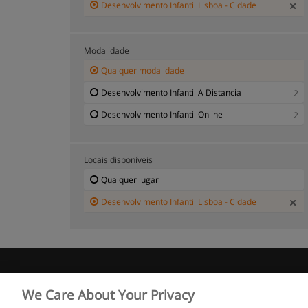
Desenvolvimento Infantil Lisboa - Cidade
Modalidade
Qualquer modalidade
Desenvolvimento Infantil A Distancia
2
Desenvolvimento Infantil Online
2
Locais disponíveis
Qualquer lugar
Desenvolvimento Infantil Lisboa - Cidade
R
We Care About Your Privacy