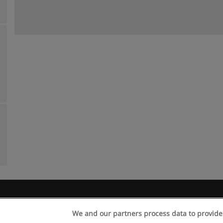
egras de uso
Privacidade de dados
Entrar em contato com Educae
We and our partners process data to provide