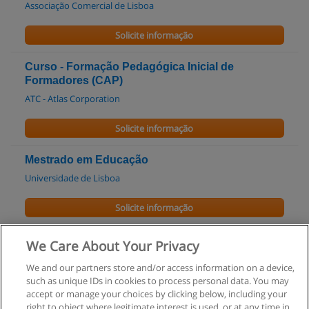
Associação Comercial de Lisboa
Solicite informação
Curso - Formação Pedagógica Inicial de
Formadores (CAP)
ATC - Atlas Corporation
Solicite informação
Mestrado em Educação
Universidade de Lisboa
Solicite informação
Licenciatura em Ciências da Educação
We Care About Your Privacy
Universidade de Lisboa
We and our partners store and/or access information on a device,
such as unique IDs in cookies to process personal data. You may
Solicite informação
accept or manage your choices by clicking below, including your
right to object where legitimate interest is used, or at any time in