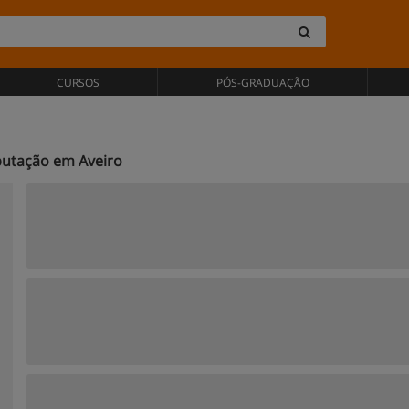
CURSOS
PÓS-GRADUAÇÃO
putação em Aveiro