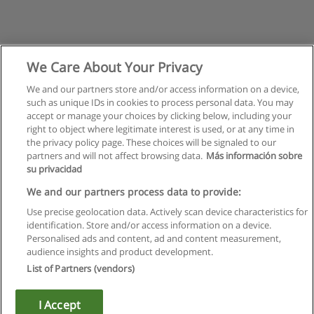
We Care About Your Privacy
We and our partners store and/or access information on a device,
such as unique IDs in cookies to process personal data. You may
accept or manage your choices by clicking below, including your
right to object where legitimate interest is used, or at any time in
the privacy policy page. These choices will be signaled to our
partners and will not affect browsing data.
Más información sobre
su privacidad
Regras de uso
We and our partners process data to provide:
Use precise geolocation data. Actively scan device characteristics for
Privacidade de dados
identification. Store and/or access information on a device.
Personalised ads and content, ad and content measurement,
Entrar em contato com Educaedu
audience insights and product development.
List of Partners (vendors)
Copyright © Educaedu Business S.L. - CIF : B-95610580: -
www.educaedu.com.pt
I Accept