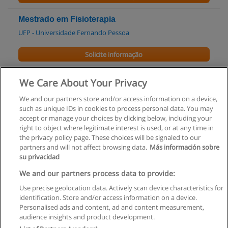
Mestrado em Fisioterapia
UFP - Universidade Fernando Pessoa
Solicite informação
Pós-graduação em Enfermagem do Trabalho
We Care About Your Privacy
UFP - Universidade Fernando Pessoa
We and our partners store and/or access information on a device,
such as unique IDs in cookies to process personal data. You may
Solicite informação
accept or manage your choices by clicking below, including your
right to object where legitimate interest is used, or at any time in
the privacy policy page. These choices will be signaled to our
partners and will not affect browsing data.
Más información sobre
su privacidad
Regras de uso
We and our partners process data to provide:
Use precise geolocation data. Actively scan device characteristics for
Privacidade de dados
identification. Store and/or access information on a device.
Personalised ads and content, ad and content measurement,
Entrar em contato com Educaedu
audience insights and product development.