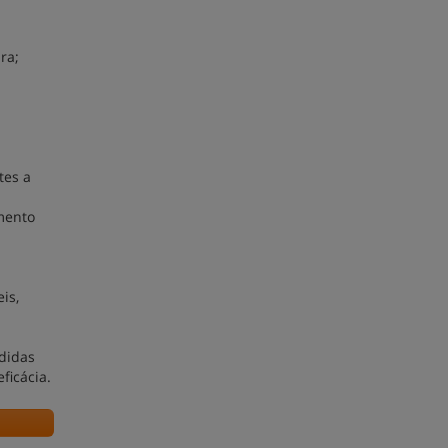
ra;
tes a
imento
is,
didas
ficácia.