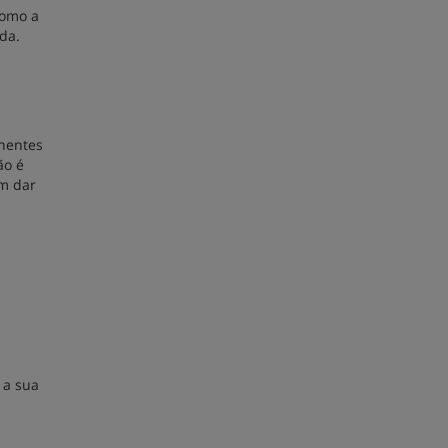
como a
da.
inentes
ão é
am dar
 a sua