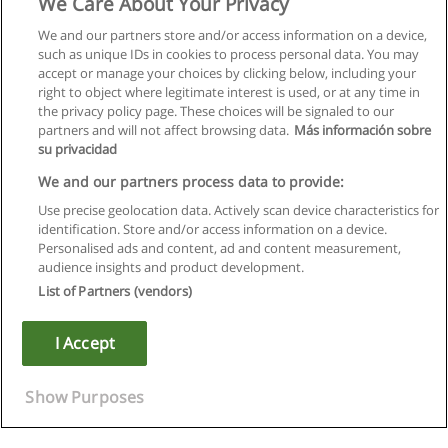
We Care About Your Privacy
We and our partners store and/or access information on a device,
such as unique IDs in cookies to process personal data. You may
accept or manage your choices by clicking below, including your
right to object where legitimate interest is used, or at any time in
the privacy policy page. These choices will be signaled to our
partners and will not affect browsing data.
Más información sobre
su privacidad
We and our partners process data to provide:
Use precise geolocation data. Actively scan device characteristics for
identification. Store and/or access information on a device.
Regras de uso
Personalised ads and content, ad and content measurement,
audience insights and product development.
Privacidade de dados
List of Partners (vendors)
Entrar em contato com Educaedu
I Accept
Copyright © Educaedu Business S.L. - CIF : B-95610580: -
www.educaedu.com.pt
Show Purposes