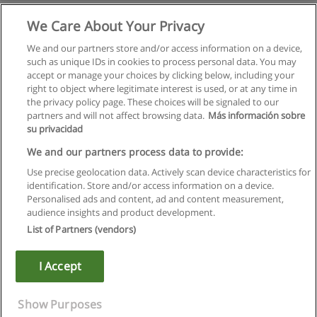
We Care About Your Privacy
We and our partners store and/or access information on a device,
such as unique IDs in cookies to process personal data. You may
accept or manage your choices by clicking below, including your
right to object where legitimate interest is used, or at any time in
the privacy policy page. These choices will be signaled to our
partners and will not affect browsing data.
Más información sobre
su privacidad
Regras de uso
We and our partners process data to provide:
Use precise geolocation data. Actively scan device characteristics for
Privacidade de dados
identification. Store and/or access information on a device.
Personalised ads and content, ad and content measurement,
Entrar em contato com Educaedu
audience insights and product development.
List of Partners (vendors)
Copyright © Educaedu Business S.L. - CIF : B-95610580: -
www.educaedu.com.pt
I Accept
Show Purposes