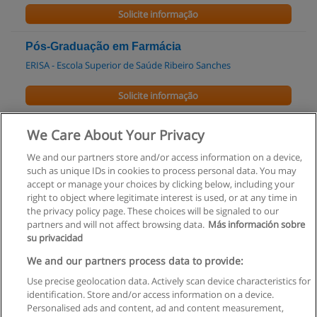
Solicite informação
Pós-Graduação em Farmácia
ERISA - Escola Superior de Saúde Ribeiro Sanches
Solicite informação
Pós-graduação em Radiologia e Imagiologia
We Care About Your Privacy
ERISA - Escola Superior de Saúde Ribeiro Sanches
We and our partners store and/or access information on a device,
such as unique IDs in cookies to process personal data. You may
Solicite informação
accept or manage your choices by clicking below, including your
right to object where legitimate interest is used, or at any time in
the privacy policy page. These choices will be signaled to our
partners and will not affect browsing data.
Más información sobre
su privacidad
Regras de uso
We and our partners process data to provide:
Use precise geolocation data. Actively scan device characteristics for
Privacidade de dados
identification. Store and/or access information on a device.
Personalised ads and content, ad and content measurement,
Entrar em contato com Educaedu