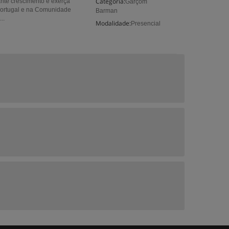
Categoria:
nte crescimento e exerça
Garçom
 Portugal e na Comunidade
Barman
..
Modalidade:
Presencial