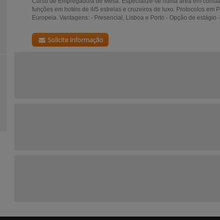
Curso de Empregado/a de Mesa. Especialize-se numa área em consta
funções em hotéis de 4/5 estrelas e cruzeiros de luxo. Protocolos em
Europeia. Vantagens: - Presencial, Lisboa e Porto - Opção de estágio -.
Solicite informação