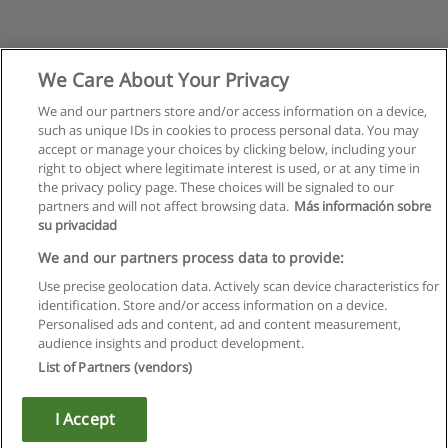
We Care About Your Privacy
We and our partners store and/or access information on a device,
such as unique IDs in cookies to process personal data. You may
accept or manage your choices by clicking below, including your
right to object where legitimate interest is used, or at any time in
the privacy policy page. These choices will be signaled to our
partners and will not affect browsing data.
Más información sobre
su privacidad
We and our partners process data to provide:
Use precise geolocation data. Actively scan device characteristics for
identification. Store and/or access information on a device.
Regras de uso
Personalised ads and content, ad and content measurement,
audience insights and product development.
Privacidade de dados
List of Partners (vendors)
Entrar em contato com Educaedu
I Accept
Copyright © Educaedu Business S.L. - CIF : B-95610580: -
www.educaedu.com.pt