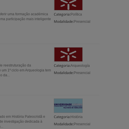
Categoria:
conferir uma formação académica
Política
uma participação mais inteligente
Modalidade:
Presencial
Categoria:
e reestruturação da
Arqueología
 um 1º ciclo em Arqueologia tem
Modalidade:
Presencial
o da...
Categoria:
ado em História Paleocristã e
História
de investigação dedicada à
Modalidade:
Presencial
...