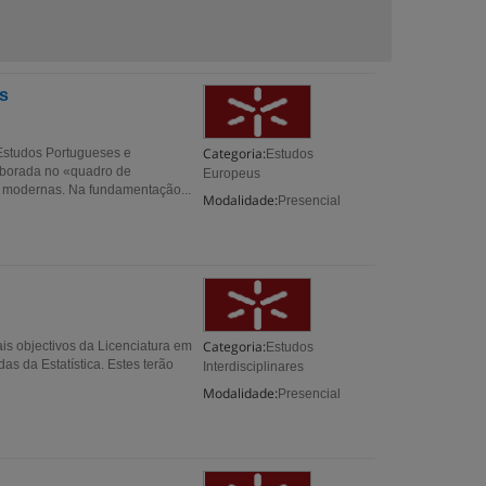
s
Categoria:
Estudos Portugueses e
Estudos
aborada no «quadro de
Europeus
s modernas. Na fundamentação...
Modalidade:
Presencial
Categoria:
ais objectivos da Licenciatura em
Estudos
as da Estatística. Estes terão
Interdisciplinares
Modalidade:
Presencial