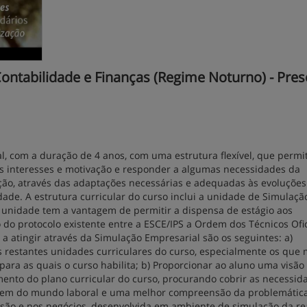
ntabilidade e Finanças (Regime Noturno) - Pres
l, com a duração de 4 anos, com uma estrutura flexível, que permi
us interesses e motivação e responder a algumas necessidades da
nção, através das adaptações necessárias e adequadas às evoluçõe
ade. A estrutura curricular do curso inclui a unidade de Simulaçã
ta unidade tem a vantagem de permitir a dispensa de estágio aos
 do protocolo existente entre a ESCE/IPS a Ordem dos Técnicos Ofic
a atingir através da Simulação Empresarial são os seguintes: a)
s restantes unidades curriculares do curso, especialmente os que 
para as quais o curso habilita; b) Proporcionar ao aluno uma visão 
mento do plano curricular do curso, procurando cobrir as necessid
agem do mundo laboral e uma melhor compreensão da problemátic
ofissão e nos negócios, desenvolvida em ambiente de simulação da r