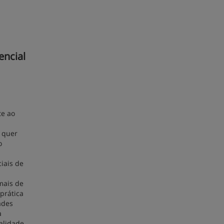
encial
te ao
s quer
o
iais de
mais de
prática
ades
a
ealidade