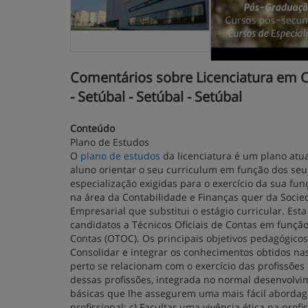
Comentários sobre Licenciatura em Co
- Setúbal - Setúbal - Setúbal
Conteúdo
Plano de Estudos
O
plano de estudos
da licenciatura é um plano atua
aluno orientar o seu curriculum em função dos se
especialização exigidas para o exercício da sua fu
na área da Contabilidade e Finanças quer da Socied
Empresarial que substitui o estágio curricular. Es
candidatos a Técnicos Oficiais de Contas em função
Contas (OTOC). Os principais objetivos pedagógicos 
Consolidar e integrar os conhecimentos obtidos na
perto se relacionam com o exercício das profissões 
dessas profissões, integrada no normal desenvolvi
básicas que lhe assegurem uma mais fácil abord
profissional; c) Facultar uma vivência ética na pr