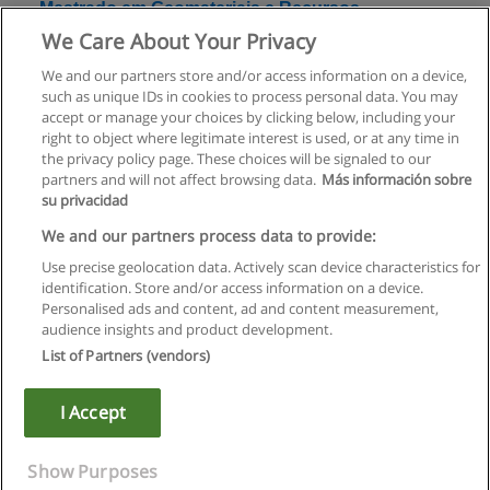
Mestrado em Geomateriais e Recursos
Geológicos
We Care About Your Privacy
Universidade de Aveiro
We and our partners store and/or access information on a device,
such as unique IDs in cookies to process personal data. You may
Solicite informação
accept or manage your choices by clicking below, including your
right to object where legitimate interest is used, or at any time in
the privacy policy page. These choices will be signaled to our
partners and will not affect browsing data.
Más información sobre
su privacidad
Regras de uso
We and our partners process data to provide:
Use precise geolocation data. Actively scan device characteristics for
Privacidade de dados
identification. Store and/or access information on a device.
Personalised ads and content, ad and content measurement,
Entrar em contato com Educaedu
audience insights and product development.
List of Partners (vendors)
Copyright © Educaedu Business S.L. - CIF : B-95610580: -
www.educaedu.com.pt
I Accept
Show Purposes