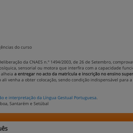
gências do curso
Deliberação da CNAES n.º 1494/2003, de 26 de Setembro, comprova
psíquica, sensorial ou motora que interfira com a capacidade funci
 alheia
a entregar no acto da matrícula e inscrição no ensino super
o ali venha a obter colocação, sendo condição indispensável para a
ão e interpretação da Língua Gestual Portuguesa
.
isboa, Santarém e Setúbal
uês