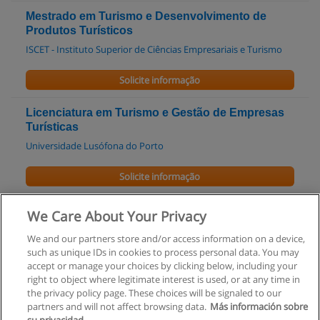
Mestrado em Turismo e Desenvolvimento de
Produtos Turísticos
ISCET - Instituto Superior de Ciências Empresariais e Turismo
Solicite informação
Licenciatura em Turismo e Gestão de Empresas
Turísticas
Universidade Lusófona do Porto
Solicite informação
Curso Técnico/a de Turismo
We Care About Your Privacy
EPINFANTE - Escola Profissional
We and our partners store and/or access information on a device,
such as unique IDs in cookies to process personal data. You may
Solicite informação
accept or manage your choices by clicking below, including your
right to object where legitimate interest is used, or at any time in
the privacy policy page. These choices will be signaled to our
partners and will not affect browsing data.
Más información sobre