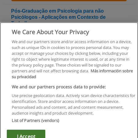
Pós-Graduação em Psicologia para não
Psicólogos - Aplicações em Contexto de
Trabalho
We Care About Your Privacy
ISPA - Instituto Universitário Ciências Psicológicas Sociais e da
Vida
We and our partners store and/or access information on a device,
such as unique IDs in cookies to process personal data. You may
Solicite informação
accept or manage your choices by clicking below, including your
right to object where legitimate interest is used, or at any time in
the privacy policy page. These choices will be signaled to our
partners and will not affect browsing data.
Más información sobre
su privacidad
Regras de uso
We and our partners process data to provide:
Use precise geolocation data. Actively scan device characteristics for
Privacidade de dados
identification. Store and/or access information on a device.
Personalised ads and content, ad and content measurement,
Entrar em contato com Educaedu
audience insights and product development.
List of Partners (vendors)
Copyright © Educaedu Business S.L. - CIF : B-95610580: -
www.educaedu.com.pt
I Accept