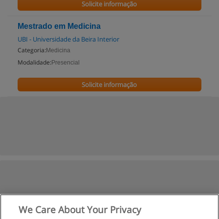
Solicite informação
Mestrado em Medicina
UBI - Universidade da Beira Interior
Categoria:
Medicina
Modalidade:
Presencial
Solicite informação
We Care About Your Privacy