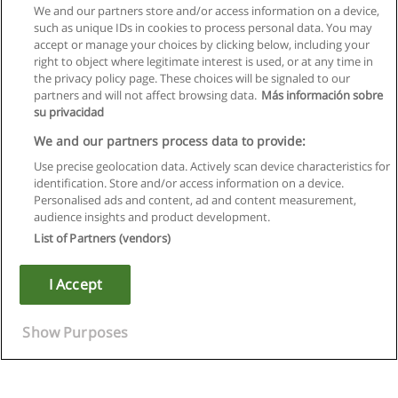
We and our partners store and/or access information on a device,
such as unique IDs in cookies to process personal data. You may
accept or manage your choices by clicking below, including your
right to object where legitimate interest is used, or at any time in
the privacy policy page. These choices will be signaled to our
partners and will not affect browsing data.
Más información sobre
su privacidad
We and our partners process data to provide:
Use precise geolocation data. Actively scan device characteristics for
identification. Store and/or access information on a device.
Regras de uso
Personalised ads and content, ad and content measurement,
audience insights and product development.
Privacidade de dados
List of Partners (vendors)
Entrar em contato com Educaedu
I Accept
Copyright © Educaedu Business S.L. - CIF : B-95610580: -
www.educaedu.com.pt
Show Purposes