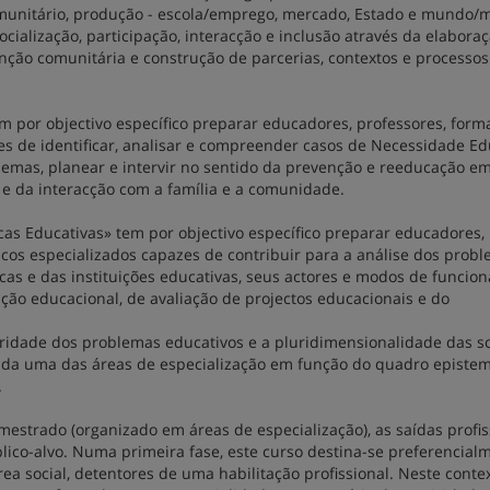
munitário, produção - escola/emprego, mercado, Estado e mundo/m
ialização, participação, interacção e inclusão através da elaboraç
ção comunitária e construção de parcerias, contextos e processos
m por objectivo específico preparar educadores, professores, form
es de identificar, analisar e compreender casos de Necessidade Ed
lemas, planear e intervir no sentido da prevenção e reeducação e
a e da interacção com a família e a comunidade.
icas Educativas» tem por objectivo específico preparar educadores,
icos especializados capazes de contribuir para a análise dos prob
ticas e das instituições educativas, seus actores e modos de funci
ção educacional, de avaliação de projectos educacionais e do
aridade dos problemas educativos e a pluridimensionalidade das s
cada uma das áreas de especialização em função do quadro epistem
.
mestrado (organizado em áreas de especialização), as saídas profis
ico-alvo. Numa primeira fase, este curso destina-se preferencial
rea social, detentores de uma habilitação profissional. Neste conte