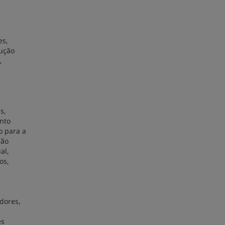
es,
lução
,
s,
nto
o para a
ção
al,
os,
dores,
es