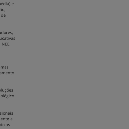
édia) e
ão,
 de
adores,
ucativas
m NEE,
lemas
onamento
oluções
ológico
sionais
mente a
xto as