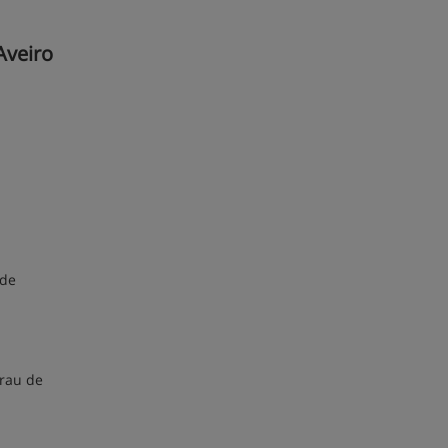
Aveiro
 de
grau de