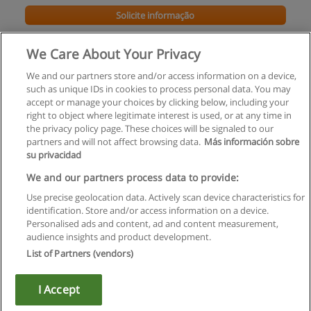
Solicite informação
Curso de Decoração de Interiores
We Care About Your Privacy
ACADEMIA APAMM - Porto
We and our partners store and/or access information on a device,
such as unique IDs in cookies to process personal data. You may
Solicite informação
accept or manage your choices by clicking below, including your
right to object where legitimate interest is used, or at any time in
the privacy policy page. These choices will be signaled to our
partners and will not affect browsing data.
Más información sobre
su privacidad
Regras de uso
We and our partners process data to provide:
Use precise geolocation data. Actively scan device characteristics for
Privacidade de dados
identification. Store and/or access information on a device.
Personalised ads and content, ad and content measurement,
Entrar em contato com Educaedu
audience insights and product development.
List of Partners (vendors)
Copyright © Educaedu Business S.L. - CIF : B-95610580: -
www.educaedu.com.pt
I Accept