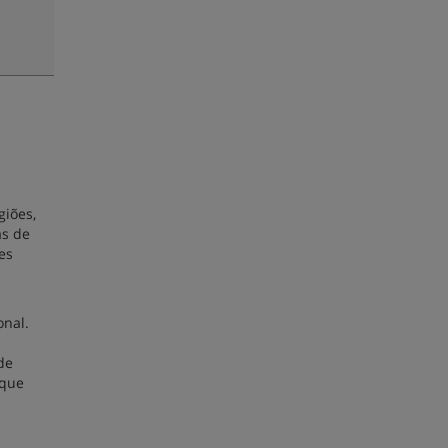
giões,
as de
es
onal.
de
 que