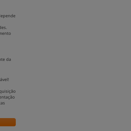
 depende
des.
imento
nte da
ável!
quisição
sentação
tas