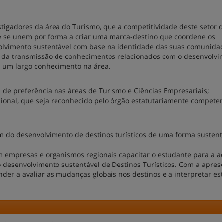
stigadores da área do Turismo, que a competitividade deste setor
que se unem por forma a criar uma marca-destino que coordene os
lvimento sustentável com base na identidade das suas comunida
vés da transmissão de conhecimentos relacionados com o desenvolv
om um largo conhecimento na área.
al de preferência nas áreas de Turismo e Ciências Empresariais;
issional, que seja reconhecido pelo órgão estatutariamente compete
 do desenvolvimento de destinos turísticos de uma forma sustent
om empresas e organismos regionais capacitar o estudante para a a
o desenvolvimento sustentável de Destinos Turísticos. Com a apre
nder a avaliar as mudanças globais nos destinos e a interpretar es