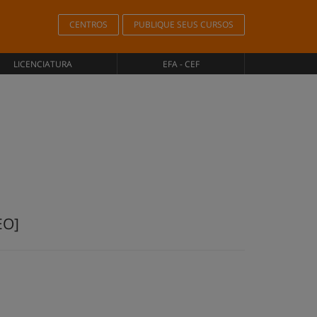
CENTROS
PUBLIQUE SEUS CURSOS
LICENCIATURA
EFA - CEF
EO]