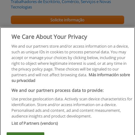
Trabalhadores de Escritório, Comércio, Serviços e Novas
Tecnologias
Solicite informação
Mestrado em Direito das Empresas
We Care About Your Privacy
ISCTE - Instituto Universitário de Lisboa
We and our partners store and/or access information on a device,
such as unique IDs in cookies to process personal data. You may
Solicite informação
accept or manage your choices by clicking below, including your
right to object where legitimate interest is used, or at any time in
the privacy policy page. These choices will be signaled to our
partners and will not affect browsing data.
Más información sobre
su privacidad
Regras de uso
We and our partners process data to provide:
Use precise geolocation data. Actively scan device characteristics for
Privacidade de dados
identification. Store and/or access information on a device.
Personalised ads and content, ad and content measurement,
Entrar em contato com Educaedu
audience insights and product development.
List of Partners (vendors)
Copyright © Educaedu Business S.L. - CIF : B-95610580: -
www.educaedu.com.pt