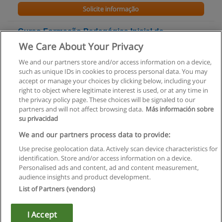
Solicite informação
Curso Formação Pedagógica Inicial de
Formadores - CCP
We Care About Your Privacy
Inovsaber
We and our partners store and/or access information on a device,
such as unique IDs in cookies to process personal data. You may
Solicite informação
accept or manage your choices by clicking below, including your
right to object where legitimate interest is used, or at any time in
the privacy policy page. These choices will be signaled to our
partners and will not affect browsing data.
Más información sobre
su privacidad
Regras de uso
We and our partners process data to provide:
Use precise geolocation data. Actively scan device characteristics for
Privacidade de dados
identification. Store and/or access information on a device.
Personalised ads and content, ad and content measurement,
Entrar em contato com Educaedu
audience insights and product development.
List of Partners (vendors)
Copyright © Educaedu Business S.L. - CIF : B-95610580: -
www.educaedu.com.pt
I Accept