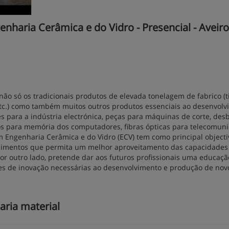
aria Cerâmica e do Vidro - Presencial - Aveiro
ão só os tradicionais produtos de elevada tonelagem de fabrico (ti
s, etc.) como também muitos outros produtos essenciais ao desenvol
 para a indústria electrónica, peças para máquinas de corte, des
os para memória dos computadores, fibras ópticas para telecomun
 em Engenharia Cerâmica e do Vidro (ECV) tem como principal objecti
cimentos que permita um melhor aproveitamento das capacidades
Por outro lado, pretende dar aos futuros profissionais uma educaçã
ades de inovação necessárias ao desenvolvimento e produção de nov
ria material