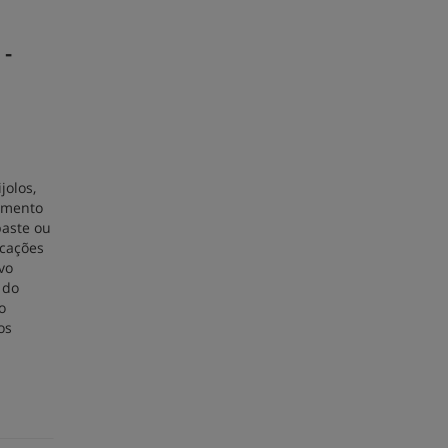
 -
jolos,
vimento
baste ou
icações
vo
 do
o
os