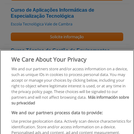
Curso de Aplicações Informáticas de
Especialização Tecnológica
Escola Tecnológica Vale de Cambra
Solicite informação
Curso Técnico de Gestão de Equipamentos
Informáticos
We Care About Your Privacy
Escola Profissional de Alvito
We and our partners store and/or access information on a device,
such as unique IDs in cookies to process personal data. You may
Solicite informação
accept or manage your choices by clicking below, including your
right to object where legitimate interest is used, or at any time in
the privacy policy page. These choices will be signaled to our
partners and will not affect browsing data.
Más información sobre
su privacidad
Regras de uso
We and our partners process data to provide:
Use precise geolocation data. Actively scan device characteristics for
Privacidade de dados
identification. Store and/or access information on a device.
Personalised ads and content, ad and content measurement,
Entrar em contato com Educaedu