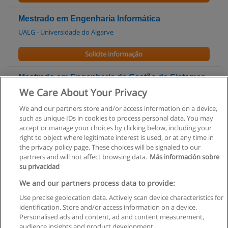
Mestrado em Engenharia Informática
UALG - Universidade do Algarve
Solicite informação
Mestrado em Engenharia de Gestão de Sistemas
de Informação
We Care About Your Privacy
UM - Universidade do Minho
We and our partners store and/or access information on a device,
such as unique IDs in cookies to process personal data. You may
Solicite informação
accept or manage your choices by clicking below, including your
right to object where legitimate interest is used, or at any time in
the privacy policy page. These choices will be signaled to our
partners and will not affect browsing data.
Más información sobre
su privacidad
Regras de uso
We and our partners process data to provide:
Use precise geolocation data. Actively scan device characteristics for
Privacidade de dados
identification. Store and/or access information on a device.
Personalised ads and content, ad and content measurement,
Entrar em contato com Educaedu
audience insights and product development.