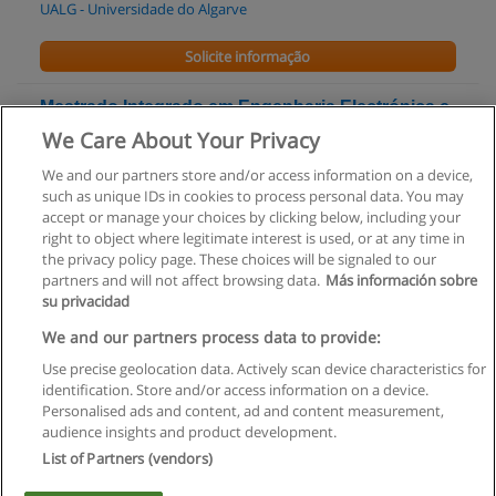
UALG - Universidade do Algarve
Solicite informação
Mestrado Integrado em Engenharia Electrónica e
Telecomunicações
We Care About Your Privacy
UALG - Universidade do Algarve
We and our partners store and/or access information on a device,
such as unique IDs in cookies to process personal data. You may
Solicite informação
accept or manage your choices by clicking below, including your
right to object where legitimate interest is used, or at any time in
the privacy policy page. These choices will be signaled to our
partners and will not affect browsing data.
Más información sobre
su privacidad
Regras de uso
We and our partners process data to provide:
Use precise geolocation data. Actively scan device characteristics for
Privacidade de dados
identification. Store and/or access information on a device.
Personalised ads and content, ad and content measurement,
Entrar em contato com Educaedu
audience insights and product development.
List of Partners (vendors)
Copyright © Educaedu Business S.L. - CIF : B-95610580: -
www.educaedu.com.pt