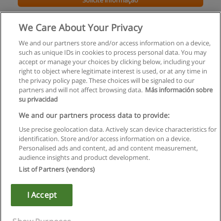
Solicite informação
Mestrado em Engenharia e Gestão da Água
We Care About Your Privacy
UNL - Universidade Nova de Lisboa
We and our partners store and/or access information on a device,
such as unique IDs in cookies to process personal data. You may
Solicite informação
accept or manage your choices by clicking below, including your
right to object where legitimate interest is used, or at any time in
the privacy policy page. These choices will be signaled to our
partners and will not affect browsing data.
Más información sobre
su privacidad
Regras de uso
We and our partners process data to provide:
Use precise geolocation data. Actively scan device characteristics for
Privacidade de dados
identification. Store and/or access information on a device.
Personalised ads and content, ad and content measurement,
Entrar em contato com Educaedu
audience insights and product development.
List of Partners (vendors)
Copyright © Educaedu Business S.L. - CIF : B-95610580: -
www.educaedu.com.pt
I Accept