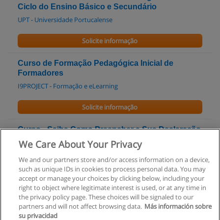
Ciclo do Ensino Básico e Secundário
UPT - Universidade Portucalense
Solicite informação
Curso de Formação Pedagógica Inicial de
Formadores
I9PROJECT - Formação e eLearning
Solicite informação
Curso - Saiba Como Preencher a Sua Declaração
de IRS
We Care About Your Privacy
Saber Criativo Lda
We and our partners store and/or access information on a device,
such as unique IDs in cookies to process personal data. You may
Solicite informação
accept or manage your choices by clicking below, including your
right to object where legitimate interest is used, or at any time in
the privacy policy page. These choices will be signaled to our
partners and will not affect browsing data.
Más información sobre
su privacidad