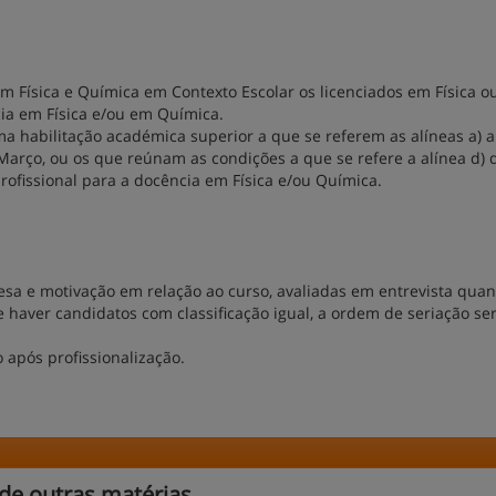
 Física e Química em Contexto Escolar os licenciados em Física o
cia em Física e/ou em Química.
a habilitação académica superior a que se referem as alíneas a) a 
 Março, ou os que reúnam as condições a que se refere a alínea d) 
ofissional para a docência em Física e/ou Química.
sa e motivação em relação ao curso, avaliadas em entrevista qua
e haver candidatos com classificação igual, a ordem de seriação se
após profissionalização.
de outras matérias