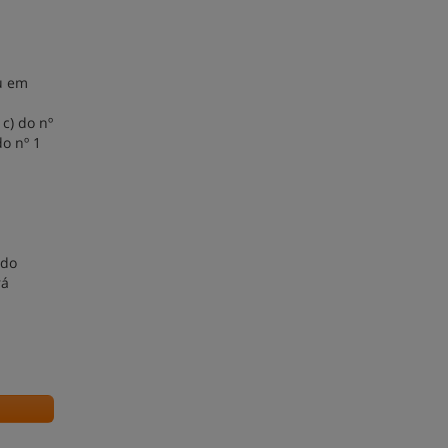
u em
c) do nº
do nº 1
ndo
rá