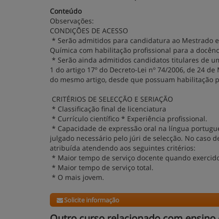
Conteúdo
Observações:
CONDIÇÕES DE ACESSO
* Serão admitidos para candidatura ao Mestrado em
Química com habilitação profissional para a docên
* Serão ainda admitidos candidatos titulares de um
1 do artigo 17º do Decreto-Lei nº 74/2006, de 24 de
do mesmo artigo, desde que possuam habilitação pr
CRITÉRIOS DE SELECÇÃO E SERIAÇÃO
* Classificação final de licenciatura
* Currículo científico * Experiência profissional.
* Capacidade de expressão oral na língua portugue
julgado necessário pelo júri de selecção. No caso d
atribuída atendendo aos seguintes critérios:
* Maior tempo de serviço docente quando exercido 
* Maior tempo de serviço total.
* O mais jovem.
Solicite informação
Outro curso relacionado com ensino 