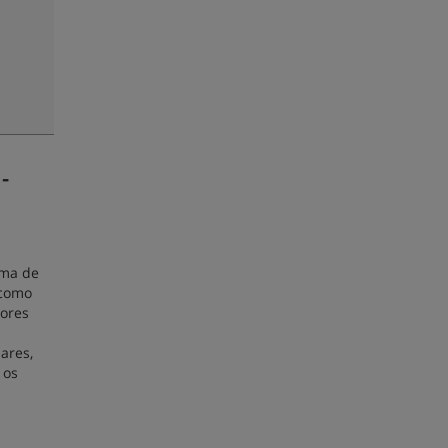
-
ema de
 como
sores
ares,
 os