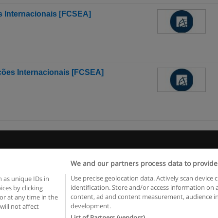
es Internacionais [FCSEA]
ções Internacionais [FCSEA]
egras de uso
Privacidade de dados
Entrar em contato com Educae
We and our partners process data to provide
Copyright © Educaedu Business S.L. - CIF : B-95610580: -
www.educaedu.com.pt
Use precise geolocation data. Actively scan device c
 as unique IDs in
identification. Store and/or access information on 
ces by clicking
content, ad and content measurement, audience in
or at any time in the
development.
will not affect
List of Partners (vendors)