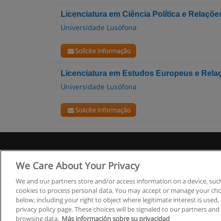
Licenciatura em Ciência Política e Relaçõ
Universidade Lusófona
Solicite informação
Licenciatura em Estudos Europeus e Rela
Universidade Lusófona
Solicite informação
R
We Care About Your Privacy
We and our partners store and/or access information on a device, such
cookies to process personal data. You may accept or manage your choi
below, including your right to object where legitimate interest is used, 
privacy policy page. These choices will be signaled to our partners and 
browsing data.
Más información sobre su privacidad