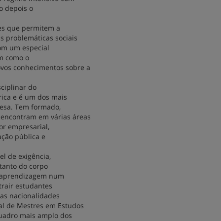
o depois o
es que permitem a
s problemáticas sociais
com um especial
im como o
vos conhecimentos sobre a
sciplinar do
rica e é um dos mais
uesa. Tem formado,
encontram em várias áreas
tor empresarial,
ação pública e
vel de exigência,
 tanto do corpo
da aprendizagem num
trair estudantes
ras nacionalidades
al de Mestres em Estudos
 quadro mais amplo dos