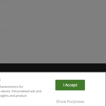
du
:
I Accept
haracteristics for
a device. Personalised ads and
sights and product
Show Purposes