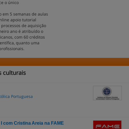
ce o único
do em 5 semanas de aulas
line apoio tutorial
 processos de aquisição
eiro ano é atribuído o
canos, com 60 créditos
ientífica, quanto uma
rofissionais.
 culturais
tólica Portuguesa
I com Cristina Areia na FAME