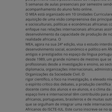
5 semanas de aulas presenciais por semestre send
acompanhamento do aluno feito online.
O MEA está organizado em 10 Unidades Curricular
aquisição de uma visão compreensiva das principai
e socioculturais, políticas e económicas africanas 
enfoque nas relações internacionais africanas ass
desenvolvimento da capacidade de produção de no
realidade africana. O
MEA, agora na sua 24ª edição, visa o estudo interdi
desenvolvimento social, económico e político em Áf
antigos e prestigiados no espaço da língua portug
desde 1989, um grande número de mestres que se 
profissionais desde a investigação e ensino, ao sec
diplomacia, organizações internacionais, administr
Organizações da Sociedade Civil. O
rigor científico, o foco na investigação, o elevado ní
o espírito crítico dos debates, a produção científica
docente como dos alunos e ex-alunos, e o clima 
espaço livre e internacional têm contribuído para a
africanos, portugueses, brasileiros e de muitas out
que se orgulham de integrar uma rede internacion
Africanos do ISCTE-IUL. Este curso inscreve-se no