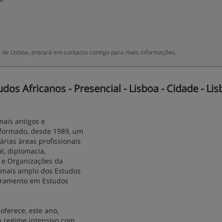
o de Lisboa, entrará em contacto contigo para mais informações.
s Africanos - Presencial - Lisboa - Cidade - Lis
ais antigos e
 formado, desde 1989, um
ias áreas profissionais
l, diplomacia,
a e Organizações da
o mais amplo dos Estudos
oramento em Estudos
oferece, este ano,
m regime intensivo com