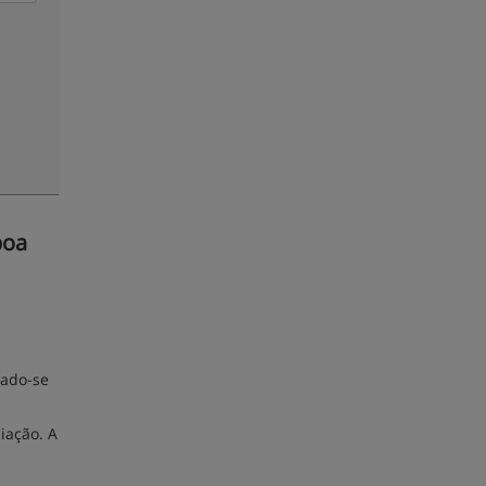
boa
tado-se
iação. A