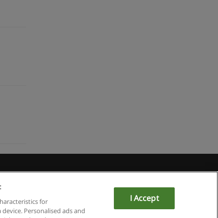
du
:
I Accept
haracteristics for
a device. Personalised ads and