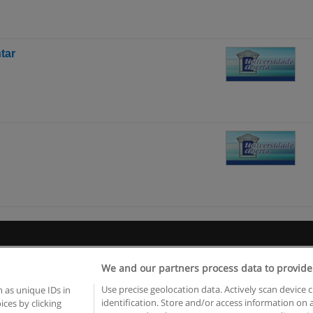
tar
egras de uso
Privacidade de dados
Entrar em contato com Educae
We and our partners process data to provide
Copyright © Educaedu Business S.L. - CIF : B-95610580: -
www.educaedu.com.pt
Use precise geolocation data. Actively scan device c
 as unique IDs in
identification. Store and/or access information on 
ces by clicking