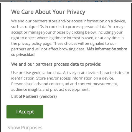
Licenciatura em Estudos Europeus e Relações
Internacionais [FCSEA]
We Care About Your Privacy
Universidade Lusófona
We and our partners store and/or access information on a device,
such as unique IDs in cookies to process personal data. You may
Solicite informação
accept or manage your choices by clicking below, including your
right to object where legitimate interest is used, or at any time in
the privacy policy page. These choices will be signaled to our
partners and will not affect browsing data.
Más información sobre
su privacidad
Regras de uso
We and our partners process data to provide:
Use precise geolocation data. Actively scan device characteristics for
Privacidade de dados
identification. Store and/or access information on a device.
Personalised ads and content, ad and content measurement,
Entrar em contato com Educaedu
audience insights and product development.
List of Partners (vendors)
Copyright © Educaedu Business S.L. - CIF : B-95610580: -
www.educaedu.com.pt
I Accept
Show Purposes