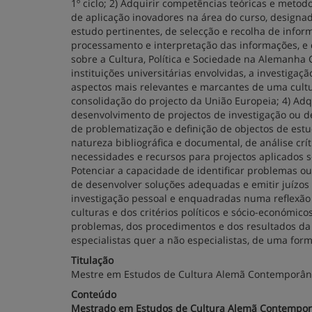
1º ciclo; 2) Adquirir competências teóricas e meto
de aplicação inovadores na área do curso, designa
estudo pertinentes, de selecção e recolha de inform
processamento e interpre­ta­ção das informações, e
sobre a Cultura, Política e Sociedade na Alemanha
instituições universitárias envolvidas, a in­vestiga
aspectos mais rele­vantes e marcantes de uma cult
consolidação do projecto da União Europeia; 4) Adq
desenvolvimento de projectos de investi­ga­ção ou
de problematização e defi­nição de objectos de estu
natureza biblio­gráfica e documental, de análise crí
necessidades e recursos para projectos aplicados 
Potenciar a capacidade de identificar problemas 
de desenvolver soluções adequadas e emitir juízos 
investigação pessoal e enquadradas numa reflexão d
culturas e dos cri­térios políticos e sócio-económi
problemas, dos procedimentos e dos resultados da 
especialistas quer a não especialistas, de uma fo
Titulação
Mestre em Estudos de Cultura Alemã Contemporâ
Conteúdo
Mestrado em Estudos de Cultura Alemã Contempo