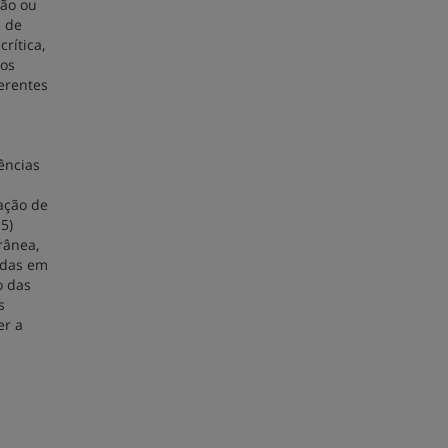
ção ou
s de
rítica,
dos
erentes
ências
cação de
5)
rânea,
adas em
o das
s
er a