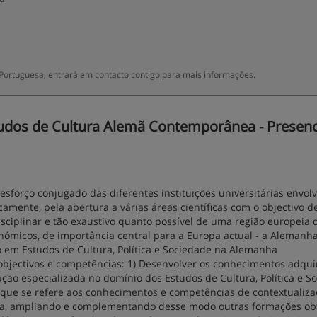
Portuguesa, entrará em contacto contigo para mais informações.
dos de Cultura Alemã Contemporânea - Presenci
forço conjugado das diferentes instituições uni­versitárias en­volv
camente, pela abertura a várias áreas científicas com o objectivo d
ciplinar e tão exausti­vo quanto possível de uma região europeia 
económicos, de importância central para a Europa actual - a Alemanh
 em Estudos de Cultura, Política e Sociedade na Alemanha
bjectivos e competências: 1) Desenvolver os conhecimentos adqui
­ção espe­cializada no domínio dos Estudos de Cultura, Política e S
e se refere aos conhecimentos e competências de con­textuali­za
ea, ampliando e complemen­tan­do desse modo outras formações ob