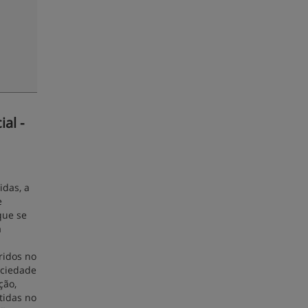
al -
idas, a
e
que se
a
ridos no
ociedade
ção,
tidas no