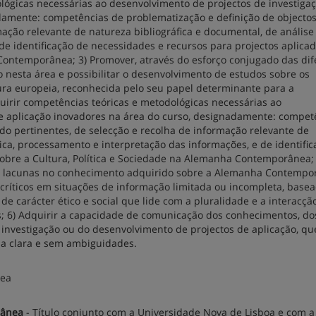
dológicas necessárias ao desenvolvimento de projectos de investiga
damente: competências de problematização e definição de objecto
a­ção relevante de natureza bibliográfica e documental, de análise c
 de identificação de necessidades e recursos para projectos aplica
 Contemporânea; 3) Promover, através do esforço conjugado das dif
ção nesta área e possibilitar o desenvolvimento de estudos sobre os
ura europeia, reconhecida pelo seu papel determinante para a
uirir competências teóricas e metodológicas necessárias ao
 de aplicação inovadores na área do curso, designadamente: compet
do pertinentes, de selecção e recolha de informa­ção relevante de
tica, processamento e interpre­ta­ção das informações, e de identifi
sobre a Cultura, Política e Sociedade na Alemanha Contemporânea; 
ou lacunas no conhecimento adquirido sobre a Ale­manha Contempo
críticos em situa­ções de informação limitada ou incompleta, base
e carácter ético e social que lide com a pluralidade e a interacçã
cos; 6) Adquirir a capacidade de comunicação dos conhecimentos, do
investigação ou do desenvolvimento de projectos de aplicação, qu
rma clara e sem ambiguidades.
nea
rânea
- Título conjunto com a Universidade Nova de Lisboa e com a