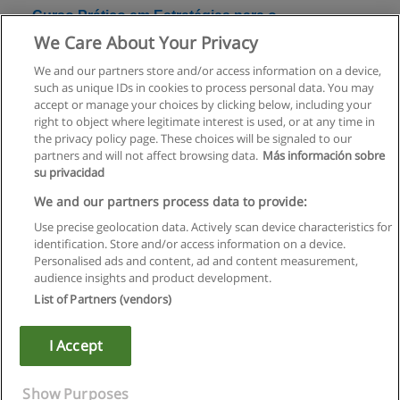
Curso Prático em Estratégias para o
Desenvolvimento da Fluência Leitora
We Care About Your Privacy
Instituto CRIAP
We and our partners store and/or access information on a device,
such as unique IDs in cookies to process personal data. You may
Solicite informação
accept or manage your choices by clicking below, including your
right to object where legitimate interest is used, or at any time in
the privacy policy page. These choices will be signaled to our
partners and will not affect browsing data.
Más información sobre
su privacidad
Regras de uso
We and our partners process data to provide:
Use precise geolocation data. Actively scan device characteristics for
Privacidade de dados
identification. Store and/or access information on a device.
Personalised ads and content, ad and content measurement,
Entrar em contato com Educaedu
audience insights and product development.
List of Partners (vendors)
Copyright © Educaedu Business S.L. - CIF : B-95610580: -
www.educaedu.com.pt
I Accept
Show Purposes