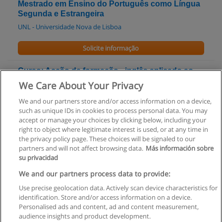
Mestrado em Ensino do Português como Língua
Segunda e Estrangeira
UNL - Universidade Nova de Lisboa
Solicite informação
Curso: Acção de formação - inglês aplicado ao
turismo/hotelaria
We Care About Your Privacy
UPknowledge
We and our partners store and/or access information on a device,
such as unique IDs in cookies to process personal data. You may
Solicite informação
accept or manage your choices by clicking below, including your
right to object where legitimate interest is used, or at any time in
the privacy policy page. These choices will be signaled to our
partners and will not affect browsing data.
Más información sobre
su privacidad
Regras de uso
We and our partners process data to provide:
Use precise geolocation data. Actively scan device characteristics for
Privacidade de dados
identification. Store and/or access information on a device.
Personalised ads and content, ad and content measurement,
Entrar em contato com Educaedu
audience insights and product development.