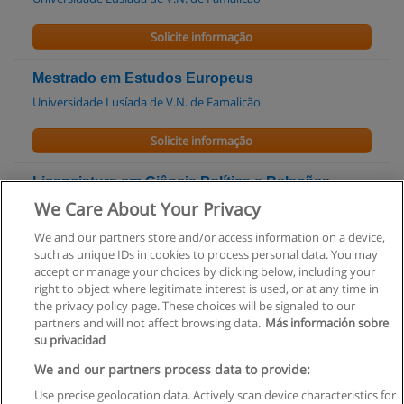
Solicite informação
Mestrado em Estudos Europeus
Universidade Lusíada de V.N. de Famalicão
Solicite informação
Licenciatura em Ciência Política e Relações
Internacionais [FCSEA]
We Care About Your Privacy
Universidade Lusófona
We and our partners store and/or access information on a device,
such as unique IDs in cookies to process personal data. You may
Solicite informação
accept or manage your choices by clicking below, including your
right to object where legitimate interest is used, or at any time in
the privacy policy page. These choices will be signaled to our
partners and will not affect browsing data.
Más información sobre
su privacidad
Regras de uso
We and our partners process data to provide:
Use precise geolocation data. Actively scan device characteristics for
Privacidade de dados