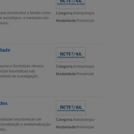
Categoria:
ue perspectiva a família como
Antropologia
e sociológico, o mestrado não
Modalidade:
Presencial
para...
edade
Categoria:
Trauma e Sociedade oferece
Antropologia
ncias traumáticas nas
Modalidade:
Presencial
ínios de investigação...
ades
Categoria:
ntidades visa fornecer um
Antropologia
e constituição e emblematização
Modalidade:
Presencial
os...