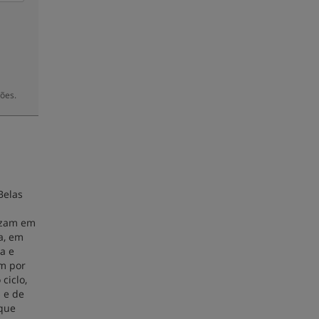
ões.
Belas
duzam em
a, em
a e
em por
ciclo,
s e de
que