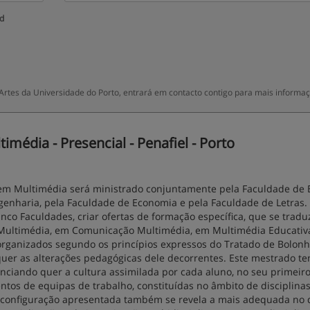
ud
rtes da Universidade do Porto, entrará em contacto contigo para mais informaç
édia - Presencial - Penafiel - Porto
em Multimédia será ministrado conjuntamente pela Faculdade de 
ngenharia, pela Faculdade de Economia e pela Faculdade de Letras.
nco Faculdades, criar ofertas de formação específica, que se tra
 Multimédia, em Comunicação Multimédia, em Multimédia Educativ
rganizados segundo os princípios expressos do Tratado de Bolonh
quer as alterações pedagógicas dele decorrentes. Este mestrado t
nciando quer a cultura assimilada por cada aluno, no seu primeiro 
entos de equipas de trabalho, constituídas no âmbito de disciplina
configuração apresentada também se revela a mais adequada no 