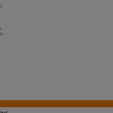
S
TS
S
CTS