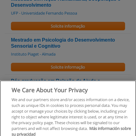
Desenvolvimento
UFP - Universidade Fernando Pessoa
Solicite informação
Mestrado em Psicologia do Desenvolvimento
Sensorial e Cognitivo
Instituto Piaget - Almada
Solicite informação
Pós-graduação em Relação de Ajuda e
Intervenção Terapêutica
We Care About Your Privacy
UAL - Universidade Autónoma de Lisboa
We and our partners store and/or access information on a device,
such as unique IDs in cookies to process personal data. You may
Solicite informação
accept or manage your choices by clicking below, including your
right to object where legitimate interest is used, or at any time in
the privacy policy page. These choices will be signaled to our
partners and will not affect browsing data.
Más información sobre
su privacidad