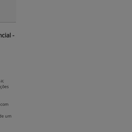
cial -
ca;
uções
) com
 de um