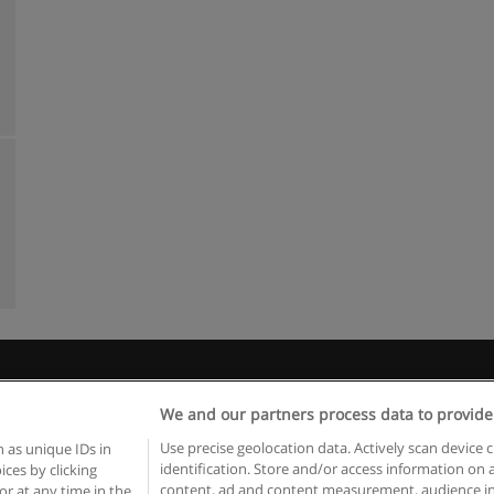
egras de uso
Privacidade de dados
Entrar em contato com Educae
We and our partners process data to provide
Copyright © Educaedu Business S.L. - CIF : B-95610580: -
www.educaedu.com.pt
Use precise geolocation data. Actively scan device c
 as unique IDs in
identification. Store and/or access information on 
ces by clicking
content, ad and content measurement, audience in
or at any time in the