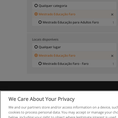
Qualquer categoria
Mestrado Educação Faro
Mestrado Educação para Adultos Faro
1
Locais disponíveis
Qualquer lugar
Mestrado Educação Faro
Mestrado Educação Faro - Faro
1
R
We Care About Your Privacy
We and our partners store and/or access information on a device, such
cookies to process personal data. You may accept or manage your choi
below, including your right to object where legitimate interest is used, 