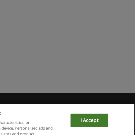
du
:
I Accept
haracteristics for
a device. Personalised ads and
sights and product