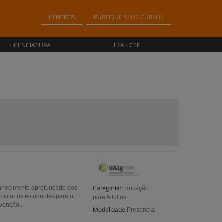
CENTROS
PUBLIQUE SEUS CURSOS
LICENCIATURA
EFA - CEF
Categoria:
onhecimento aprofundado dos
Educação
ilitar os estudantes para o
para Adultos
venção...
Modalidade:
Presencial