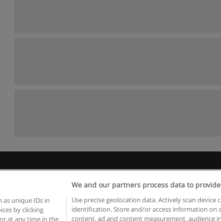
egras de uso
Privacidade de dados
Entrar em contato com Educae
We and our partners process data to provide
Copyright © Educaedu Business S.L. - CIF : B-95610580: -
www.educaedu.com.pt
Use precise geolocation data. Actively scan device c
 as unique IDs in
identification. Store and/or access information on 
ces by clicking
content, ad and content measurement, audience in
or at any time in the