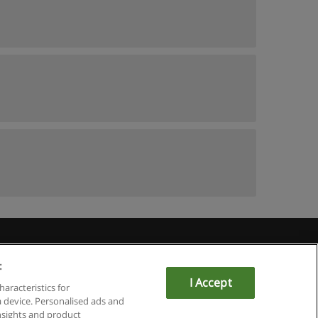
du
:
I Accept
haracteristics for
a device. Personalised ads and
sights and product