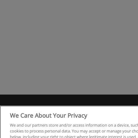
R
We Care About Your Privacy
We and our partners store and/or access information on a device, such
cookies to process personal data. You may accept or manage your choi
below, including your right to object where legitimate interest is used, 