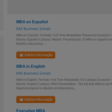
MBA en Español
EAE Business School
MBA en Español. Formato: Full Time Modalidad: Presencial Duración /
Idioma: Español Campus: Madrid Presentación. El MBA en español es
Madrid y Barcelona,...
Solicite informação
MBA in English
EAE Business School
MBA in English. Formato: Full Time Modalidad: On Campus Duración /
Idioma: English Campus: MAD Presentation. The full time MBA is our fla
flagship program in Madrid and Barcelona,...
Solicite informação
Executive MBA