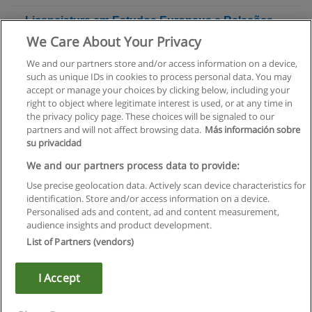
Licenciatura em Estudos Europeus e Relações
Internacionais [FCSEA]
We Care About Your Privacy
Universidade Lusófona
We and our partners store and/or access information on a device,
such as unique IDs in cookies to process personal data. You may
Solicite informação
accept or manage your choices by clicking below, including your
right to object where legitimate interest is used, or at any time in
the privacy policy page. These choices will be signaled to our
partners and will not affect browsing data.
Más información sobre
su privacidad
Regras de uso
We and our partners process data to provide:
Use precise geolocation data. Actively scan device characteristics for
Privacidade de dados
identification. Store and/or access information on a device.
Personalised ads and content, ad and content measurement,
Entrar em contato com Educaedu
audience insights and product development.
List of Partners (vendors)
Copyright © Educaedu Business S.L. - CIF : B-95610580: -
www.educaedu.com.pt
I Accept