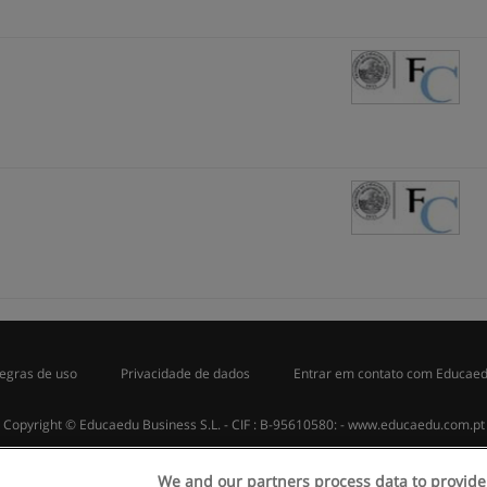
egras de uso
Privacidade de dados
Entrar em contato com Educae
Copyright © Educaedu Business S.L. - CIF : B-95610580: -
www.educaedu.com.pt
We and our partners process data to provide