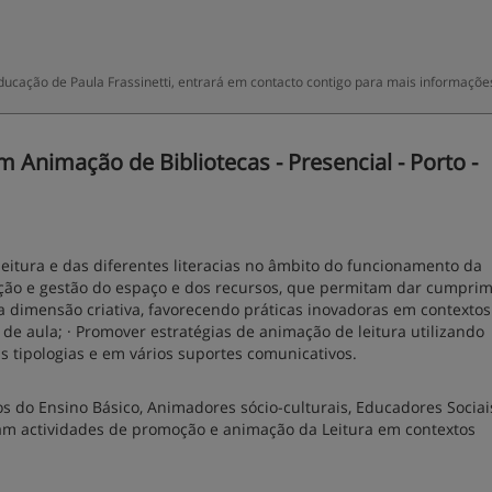
ucação de Paula Frassinetti, entrará em contacto contigo para mais informaçõe
Animação de Bibliotecas - Presencial - Porto -
leitura e das diferentes literacias no âmbito do funcionamento da
zação e gestão do espaço e dos recursos, que permitam dar cumpri
ar a dimensão criativa, favorecendo práticas inovadoras em contextos
a de aula; · Promover estratégias de animação de leitura utilizando
s tipologias e em vários suportes comunicativos.
os do Ensino Básico, Animadores sócio-culturais, Educadores Sociai
lvam actividades de promoção e animação da Leitura em contextos